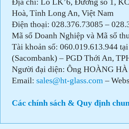
Địa chỉ: Lô LK’6, Đường số 1, 
Hoà, Tỉnh Long An, Việt Nam
Điện thoại: 028.376.73085 – 028
Mã số Doanh Nghiệp và Mã số th
Tài khoản số: 060.019.613.944 tạ
(Sacombank) – PGD Thới An, T
Người đại diện: Ông HOÀNG HÀ 
Email:
sales@ht-glass.com
– Webs
Các chính sách & Quy định chu