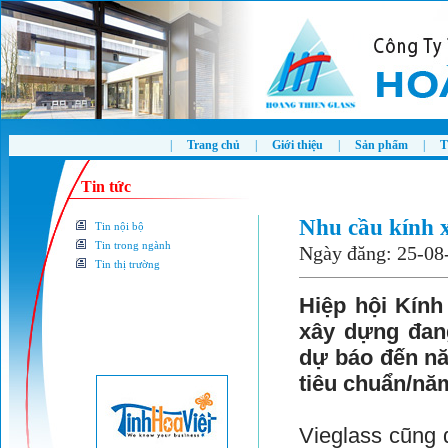
|
Trang chủ
|
Giới thiệu
|
Sản phẩm
|
T
Tin tức
Nhu cầu kính 
Tin nội bộ
Tin trong ngành
Ngày đăng: 25-08
Tin thị trường
Hiệp hội Kính
xây dựng đan
dự báo đến nă
tiêu chuẩn/nă
Vieglass cũng 