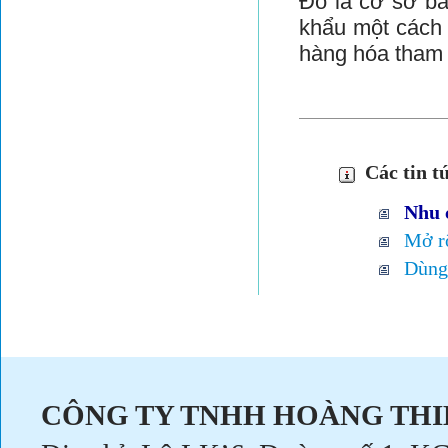
Đó là cơ sở ba
khẩu một cách
hàng hóa tham 
Các tin tứ
Nhu 
Mở r
Dùng 
CÔNG TY TNHH HOÀNG THI